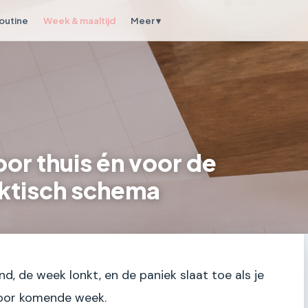
outine
Week & maaltijd
Meer ▾
or thuis én voor de
ktisch schema
d, de week lonkt, en de paniek slaat toe als je
oor komende week.