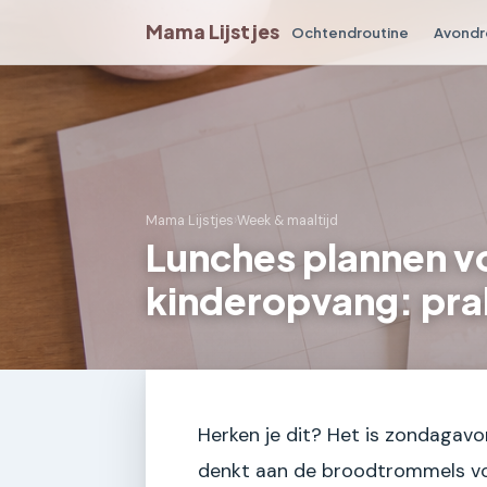
Mama Lijstjes
Ochtendroutine
Avondr
Mama Lijstjes
›
Week & maaltijd
Lunches plannen vo
kinderopvang: pra
Herken je dit? Het is zondagavon
denkt aan de broodtrommels v