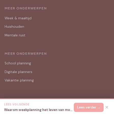
MEER ONDERWERPEN
Week & maaltijd
Huishouden
Mentale rust
MEER ONDERWERPEN
School planning
Digitale planners
Vakantie planning
LEES VOLGENDE
© 2026 Mama Lijstjes
Alle rechten voorbehouden.
✕
Lees verder →
Waarom weekplanning het leven van moeders met jonge kinderen zoveel rustiger maakt