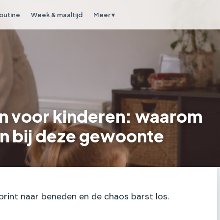
outine
Week & maaltijd
Meer ▾
en voor kinderen: waarom
n bij deze gewoonte
sprint naar beneden en de chaos barst los.