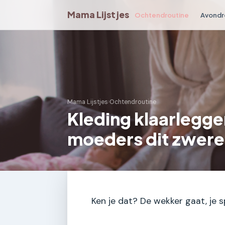
Mama Lijstjes
Ochtendroutine
Avondr
Mama Lijstjes
›
Ochtendroutine
Kleding klaarlegg
moeders dit zwere
Ken je dat? De wekker gaat, je 