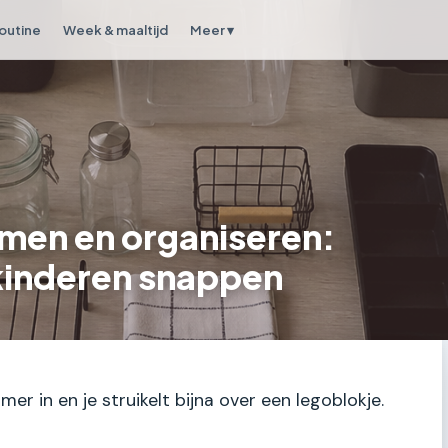
outine
Week & maaltijd
Meer ▾
men en organiseren:
kinderen snappen
er in en je struikelt bijna over een legoblokje.