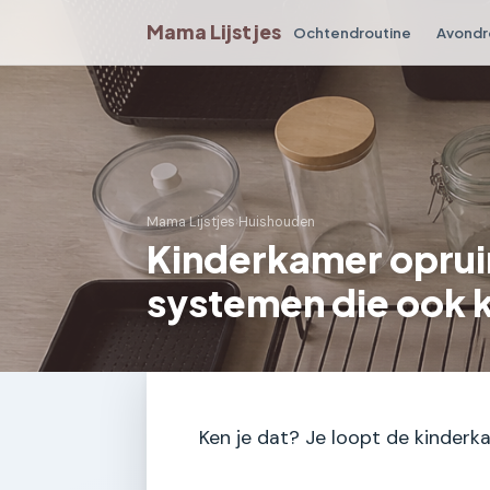
Mama Lijstjes
Ochtendroutine
Avondr
Mama Lijstjes
›
Huishouden
Kinderkamer oprui
systemen die ook 
Ken je dat? Je loopt de kinderkam