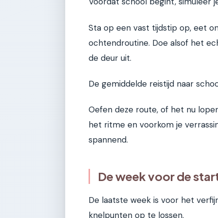
Voordat school begint, simuleer j
Sta op een vast tijdstip op, eet o
ochtendroutine. Doe alsof het ech
de deur uit.
De gemiddelde reistijd naar scho
Oefen deze route, of het nu lopen
het ritme en voorkom je verrassi
spannend.
De week voor de start
De laatste week is voor het verfi
knelpunten op te lossen.