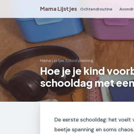
Mama Lijstjes
Ochtendroutine
Avondr
Mama Lijstjes
›
School planning
Hoe je je kind voor
schooldag met een 
De eerste schooldag: het voelt 
beetje spanning en soms chaos. 