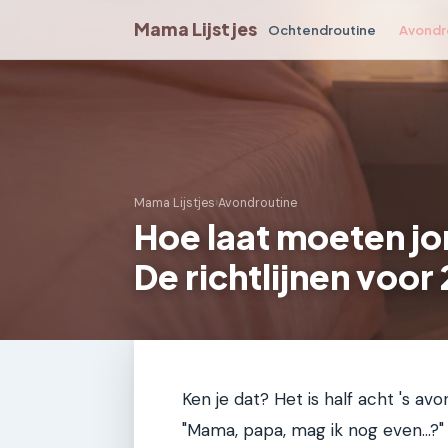
Mama Lijstjes
Ochtendroutine
Avondr
Mama Lijstjes
›
Avondroutine
Hoe laat moeten j
De richtlijnen voor
Ken je dat? Het is half acht 's avon
"Mama, papa, mag ik nog even…?" 