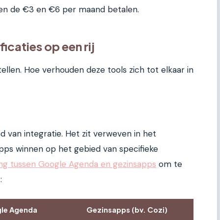
sen de €3 en €6 per maand betalen.
icaties op een rij
ellen. Hoe verhouden deze tools zich tot elkaar in
 van integratie. Het zit verweven in het
ps winnen op het gebied van specifieke
king tussen Google Agenda en gezinsapps
om te
:
le Agenda
Gezinsapps (bv. Cozi)