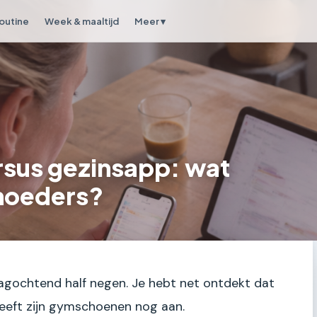
outine
Week & maaltijd
Meer ▾
sus gezinsapp: wat
moeders?
dagochtend half negen. Je hebt net ontdekt dat
heeft zijn gymschoenen nog aan.