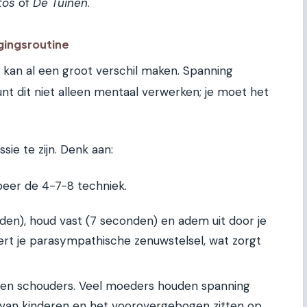
tos
of
De Tuinen
.
gingsroutine
e kan al een groot verschil maken. Spanning
kunt dit niet alleen mentaal verwerken; je moet het
sie te zijn. Denk aan:
eer de 4-7-8 techniek.
den), houd vast (7 seconden) en adem uit door je
ert je parasympathische zenuwstelsel, wat zorgt
 en schouders. Veel moeders houden spanning
en van kinderen en het voorovergebogen zitten op