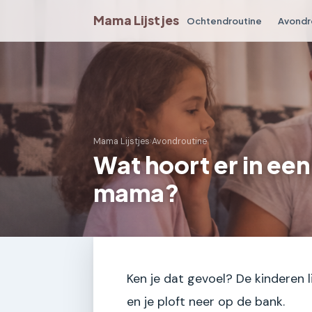
Mama Lijstjes
Ochtendroutine
Avondr
Mama Lijstjes
›
Avondroutine
Wat hoort er in ee
mama?
Ken je dat gevoel? De kinderen l
en je ploft neer op de bank.