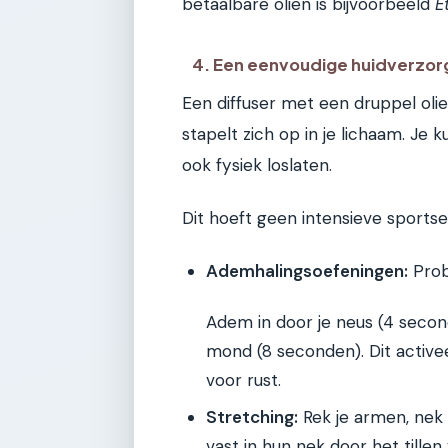
betaalbare oliën is bijvoorbeeld
E
4. Een eenvoudige huidverzor
Een diffuser met een druppel oli
stapelt zich op in je lichaam. Je 
ook fysiek loslaten.
Dit hoeft geen intensieve sportses
Ademhalingsoefeningen:
Prob
Adem in door je neus (4 secon
mond (8 seconden). Dit active
voor rust.
Stretching:
Rek je armen, nek
vast in hun nek door het till