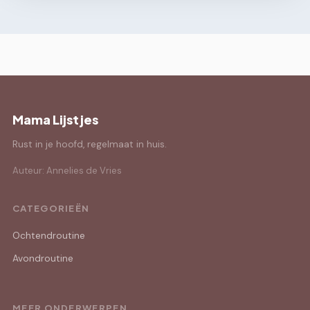
Mama Lijstjes
Rust in je hoofd, regelmaat in huis.
Auteur: Annelies de Vries
CATEGORIEËN
Ochtendroutine
Avondroutine
MEER ONDERWERPEN