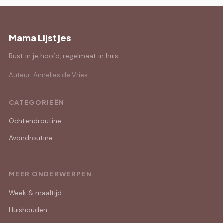
Mama Lijstjes
Rust in je hoofd, regelmaat in huis.
Auteur: Annelies de Vries
CATEGORIEËN
Ochtendroutine
Avondroutine
MEER ONDERWERPEN
Week & maaltijd
Huishouden