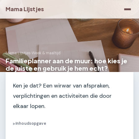
Mama Lijstjes
Mama Lijstjes
›
Week & maaltijd
Familieplanner aan de muur: hoe kies je
de juiste en gebruik je hem echt?
Ken je dat? Een wirwar van afspraken,
verplichtingen en activiteiten die door
elkaar lopen.
Inhoudsopgave
▶