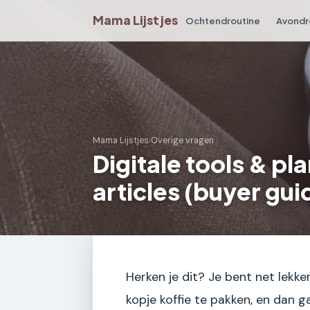
Mama Lijstjes
Ochtendroutine
Avondr
Mama Lijstjes
›
Overige vragen
Digitale tools & p
articles (buyer gui
Herken je dit? Je bent net lekk
kopje koffie te pakken, en dan g