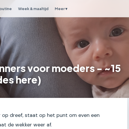
outine
Week & maaltijd
Meer ▾
lanners voor moeders - ~15
des here)
er op dreef, staat op het punt om even een
aat de wekker weer af.