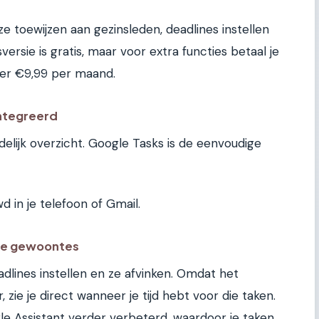
eze toewijzen aan gezinsleden, deadlines instellen
ersie is gratis, maar voor extra functies betaal je
er €9,99 per maand.
ïntegreerd
delijk overzicht. Google Tasks is de eenvoudige
wd in je telefoon of Gmail.
jke gewoontes
dlines instellen en ze afvinken. Omdat het
zie je direct wanneer je tijd hebt voor die taken.
le Assistant verder verbeterd, waardoor je taken