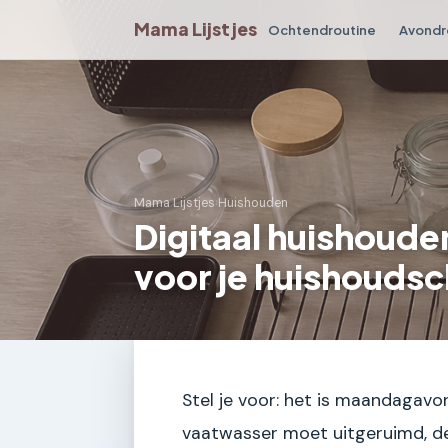
Mama Lijstjes
Ochtendroutine
Avondr
Mama Lijstjes
›
Huishouden
Digitaal huishouden
voor je huishouds
Stel je voor: het is maandagav
vaatwasser moet uitgeruimd, d