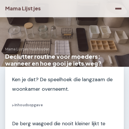
Mama Lijstjes
Mama Lijstjes
›
Huishouden
Declutter routine voor moeders:
wanneer en hoe gooi je iets weg?
Ken je dat? De speelhoek die langzaam de
woonkamer overneemt.
Inhoudsopgave
▶
De berg wasgoed die nooit kleiner lijkt te