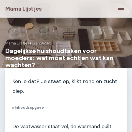
Mama Lijstjes
Mama Lijstjes
›
Huishouden
Dagelijkse huishoudtaken voor
moeders: wat moet echt en wat kan
wachten?
Ken je dat? Je staat op, kijkt rond en zucht
diep.
Inhoudsopgave
▶
De vaatwasser staat vol, de wasmand puilt