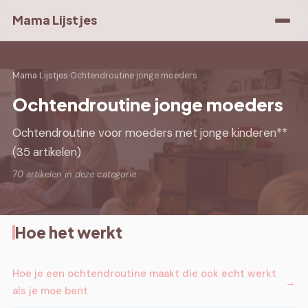
Mama Lijstjes
Mama Lijstjes
›
Ochtendroutine jonge moeders
Ochtendroutine jonge moeders
Ochtendroutine voor moeders met jonge kinderen**
(35 artikelen)
70 artikelen in deze categorie
Hoe het werkt
Hoe je een ochtendroutine maakt die ook echt werkt
als je moe bent