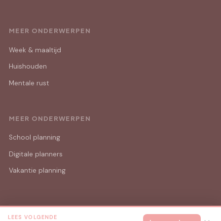
MEER ONDERWERPEN
Week & maaltijd
Huishouden
Mentale rust
MEER ONDERWERPEN
School planning
Digitale planners
Vakantie planning
LEES VOLGENDE
© 2026 Mama Lijstjes
Alle rechten voorbehouden.