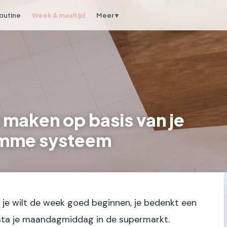
outine
Week & maaltijd
Meer ▾
maken op basis van je
imme systeem
 je wilt de week goed beginnen, je bedenkt een
 sta je maandagmiddag in de supermarkt.