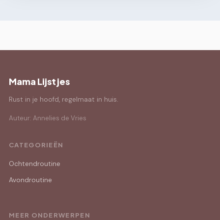
Mama Lijstjes
Rust in je hoofd, regelmaat in huis.
Auteur: Annelies de Vries
CATEGORIEËN
Ochtendroutine
Avondroutine
MEER ONDERWERPEN