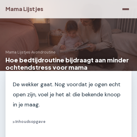
Mama Lijstjes
Mama Lijstjes
›
Avondroutine
Hoe bedtijdroutine bijdraagt aan minder
ochtendstress voor mama
De wekker gaat. Nog voordat je ogen echt
open zijn, voel je het al: die bekende knoop
in je maag.
Inhoudsopgave
▶