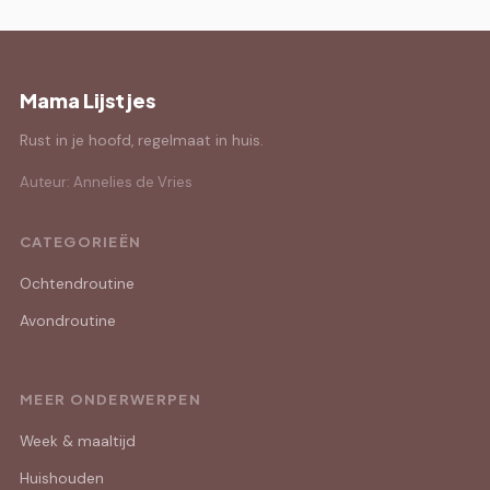
Mama Lijstjes
Rust in je hoofd, regelmaat in huis.
Auteur: Annelies de Vries
CATEGORIEËN
Ochtendroutine
Avondroutine
MEER ONDERWERPEN
Week & maaltijd
Huishouden