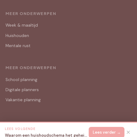
MEER ONDERWERPEN
Week & maaltijd
Huishouden
Mentale rust
MEER ONDERWERPEN
School planning
Digitale planners
Vakantie planning
LEES VOLGENDE
© 2026 Mama Lijstjes
Alle rechten voorbehouden.
✕
Lees verder →
Waarom een huishoudschema het geheim is van een rustig leven als mama