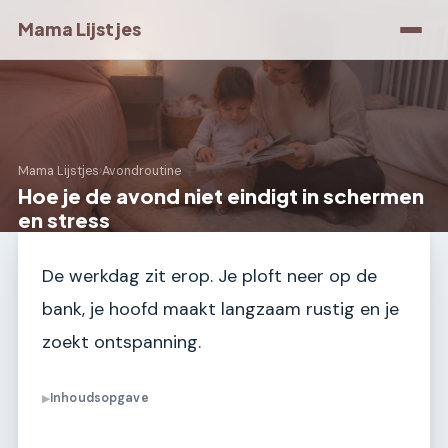
Mama Lijstjes
Mama Lijstjes
›
Avondroutine
Hoe je de avond niet eindigt in schermen
en stress
De werkdag zit erop. Je ploft neer op de
bank, je hoofd maakt langzaam rustig en je
zoekt ontspanning.
Inhoudsopgave
▶