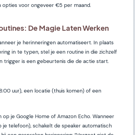
um opties voor ongeveer €5 per maand.
outines: De Magie Laten Werken
nneer je herinneringen automatiseert. In plaats
ng in te typen, stel je een routine in die zichzelf
n trigger is een gebeurtenis die de actie start.
 18:00 uur), een locatie (thuis komen) of een
ne in op je Google Home of Amazon Echo. Wanneer
op je telefoon), schakelt de speaker automatisch
ij een gesproken herinnering: “Vergeet niet de