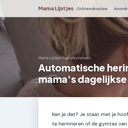
Mama Lijstjes
Ochtendroutine
Avondr
Mama Lijstjes
›
Digitale planners
Automatische herin
mama's dagelijkse
Ken je dat? Je staat met je hoo
te herinneren of de gymtas van 