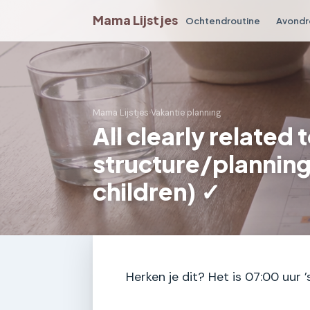
Mama Lijstjes
Ochtendroutine
Avondr
Mama Lijstjes
›
Vakantie planning
All clearly related
structure/planning
children) ✓
Herken je dit? Het is 07:00 uur 