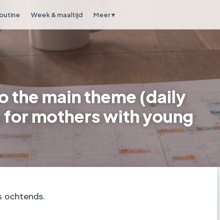
outine
Week & maaltijd
Meer ▾
 to the main theme (daily
 for mothers with young
’s ochtends.